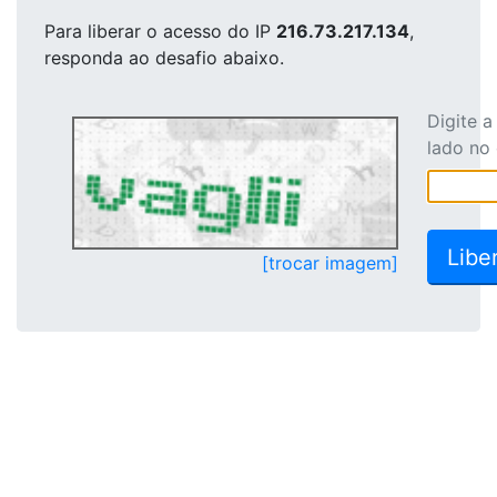
Para liberar o acesso
do IP
216.73.217.134
,
responda ao desafio abaixo.
Digite 
lado no
[trocar imagem]