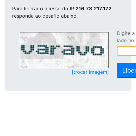
Para liberar o acesso
do IP
216.73.217.172
,
responda ao desafio abaixo.
Digite 
lado no
[trocar imagem]