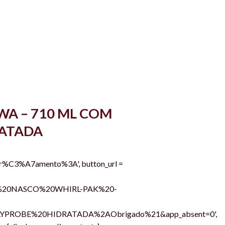
WA – 710 ML COM
RATADA
'Or%C3%A7amento%3A', button_url =
A%20NASCO%20WHIRL-PAK%20-
ROBE%20HIDRATADA%2AObrigado%21&app_absent=0',