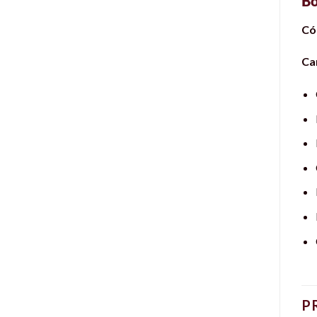
Bo
Có
Car
P