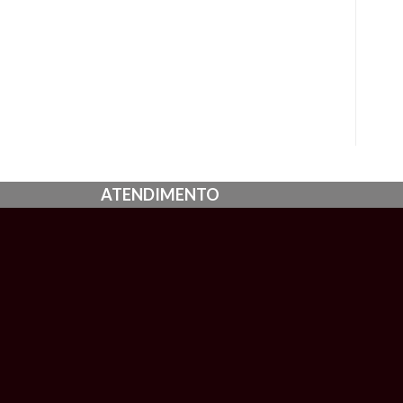
ATENDIMENTO
Atendimento de segunda à sexta, das 8:00 às 18:0
3321-4014
(62)
vendas@qualitycientifica.com.br
Av. José Sarney Qd. 67 Lt. 29 Jamil Miguel
CEP 75.124-730 | Anápolis – Goiás
HOME
LOJA
QUEM SOMOS
CATALOGOS
P