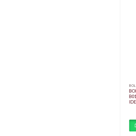
BOL
BO
B0
ID