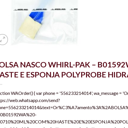
OLSA NASCO WHIRL-PAK – B01592
ASTE E ESPONJA POLYPROBE HID
nction WAOrder() { var phone = '556233214014', wa_message = 
tps://web.whatsapp.com/send?
one=556233214014&text=Or%C3%A7amento%3A%2ABOLS
0B01592WA%20-
0710%20ML%20COM%20HASTE%20E%20ESPONJA%20POLYP