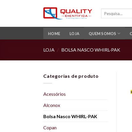
Skip
to
Pesquisar
por:
content
HOME
LOJA
QUEM SOMOS
LOJA
BOLSA NASCO WHIRL-PAK
/
Categorias de produto
Acessórios
Alconox
Bolsa Nasco WHIRL-PAK
Copan