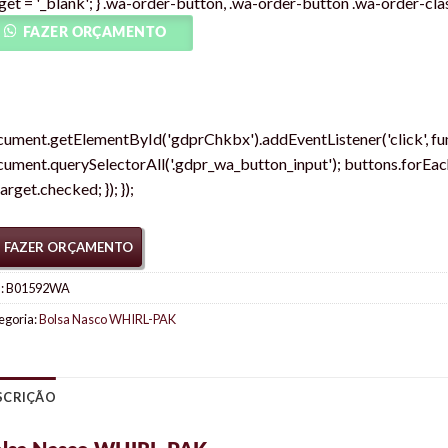
get = '_blank'; } .wa-order-button, .wa-order-button .wa-order-class
FAZER ORÇAMENTO
ument.getElementById('gdprChkbx').addEventListener('click', func
ument.querySelectorAll('.gdpr_wa_button_input'); buttons.forEach
target.checked; }); });
FAZER ORÇAMENTO
:
B01592WA
egoria:
Bolsa Nasco WHIRL-PAK
SCRIÇÃO