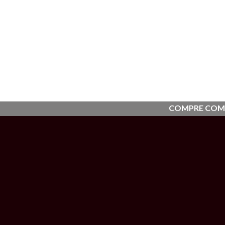
COMPRE COM
0 hrs.
ROMOÇÕES
CERTIFICADOS
PORTARIA 240
ORÇAMENTO