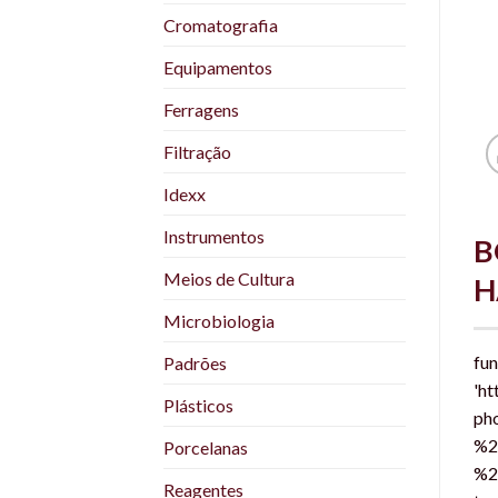
Cromatografia
Equipamentos
Ferragens
Filtração
Idexx
Instrumentos
B
Meios de Cultura
H
Microbiologia
fu
Padrões
'ht
Plásticos
ph
%2
Porcelanas
%2
Reagentes